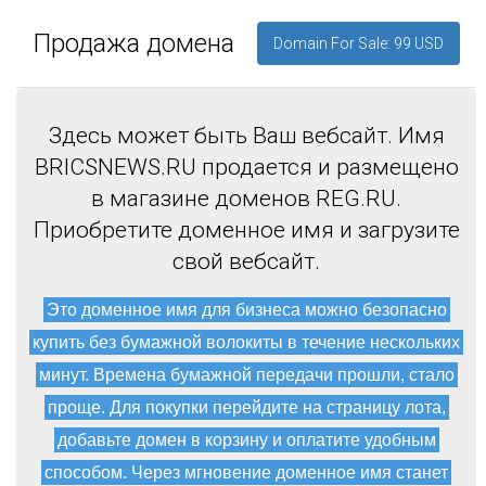
Продажа домена
Domain For Sale: 99 USD
Здесь может быть Ваш вебсайт. Имя
BRICSNEWS.RU продается и размещено
в магазине доменов REG.RU.
Приобретите доменное имя и загрузите
свой вебсайт.
Это доменное имя для бизнеса можно безопасно
купить без бумажной волокиты в течение нескольких
минут. Времена бумажной передачи прошли, стало
проще. Для покупки перейдите на страницу лота,
добавьте домен в корзину и оплатите удобным
способом. Через мгновение доменное имя станет